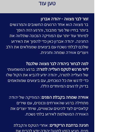
טען עוד
זמר לבר מצווה - יהודה אברון
בר מצווה הוא אחד הרגעים החשובים והמרגשים
ביותר בחייו של נער מתבגר, והרגע הזה הופך
למיוחד עוד יותר עם המוזיקה הנכונה שתלווה את
החגיגה. יהודה אברון כאן כדי להפוך את האירוע
שלכם לבלתי נשכח עם ביצועים שממלאים את הלב
ויוצרים אווירה שמחה וחגיגית.
למה לבחור ביהודה לבר מצווה שלכם?
ליווי מרגש לטקס העלייה לתורה
: ברגע המשמעותי
של העלייה לתורה, יהודה יודע להביא את הקול שלו
כדי לרגש את כל הנוכחים, עם ביצועים שמותאמים
בדיוק לרגעים המיוחדים הללו.
אווירה שמחה בקבלת הפנים
: המוזיקה של יהודה
מתחילה ברגע שהאורחים נכנסים, עם שירים
קלאסיים לצד להיטים עכשוויים, שיחד יוצרים את
האווירה המושלמת לאירוע בלתי נשכח.
חגיגה ברחבת הריקודים
: אחרי הטקס והקבלת
פנים, מגיע הזמן לחגוג! יהודה יודע להרים את