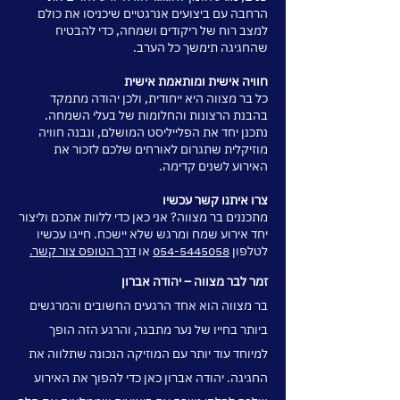
הרחבה עם ביצועים אנרגטיים שיכניסו את כולם
למצב רוח של ריקודים ושמחה, כדי להבטיח
שהחגיגה תימשך כל הערב.
חוויה אישית ומותאמת אישית
כל בר מצווה היא ייחודית, ולכן יהודה מתמקד
בהבנת הרצונות והחלומות של בעלי השמחה.
נתכנן יחד את הפלייליסט המושלם, ונבנה חוויה
מוזיקלית שתגרום לאורחים שלכם לזכור את
האירוע לשנים קדימה.
צרו איתנו קשר עכשיו
מתכננים בר מצווה? אני כאן כדי ללוות אתכם וליצור
יחד אירוע שמח ומרגש שלא יישכח. חייגו עכשיו
לטלפון
054-5445058
או
דרך הטופס צור קשר.
זמר לבר מצווה – יהודה אברון
בר מצווה הוא אחד הרגעים החשובים והמרגשים
ביותר בחייו של נער מתבגר, והרגע הזה הופך
למיוחד עוד יותר עם המוזיקה הנכונה שתלווה את
החגיגה. יהודה אברון כאן כדי להפוך את האירוע